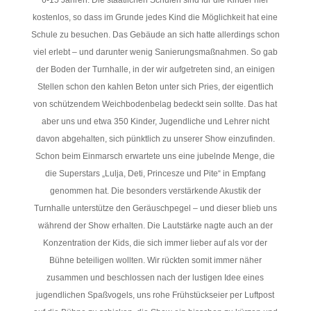
kostenlos, so dass im Grunde jedes Kind die Möglichkeit hat eine
Schule zu besuchen. Das Gebäude an sich hatte allerdings schon
viel erlebt – und darunter wenig Sanierungsmaßnahmen. So gab
der Boden der Turnhalle, in der wir aufgetreten sind, an einigen
Stellen schon den kahlen Beton unter sich Pries, der eigentlich
von schützendem Weichbodenbelag bedeckt sein sollte. Das hat
aber uns und etwa 350 Kinder, Jugendliche und Lehrer nicht
davon abgehalten, sich pünktlich zu unserer Show einzufinden.
Schon beim Einmarsch erwartete uns eine jubelnde Menge, die
die Superstars „Lulja, Deti, Princesze und Pite“ in Empfang
genommen hat. Die besonders verstärkende Akustik der
Turnhalle unterstütze den Geräuschpegel – und dieser blieb uns
während der Show erhalten. Die Lautstärke nagte auch an der
Konzentration der Kids, die sich immer lieber auf als vor der
Bühne beteiligen wollten. Wir rückten somit immer näher
zusammen und beschlossen nach der lustigen Idee eines
jugendlichen Spaßvogels, uns rohe Frühstückseier per Luftpost