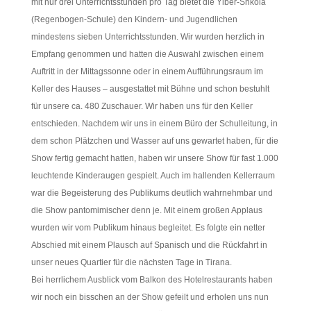
mit nur drei Unterrichtsstunden pro Tag bietet die Ylber-Shkola
(Regenbogen-Schule) den Kindern- und Jugendlichen
mindestens sieben Unterrichtsstunden. Wir wurden herzlich in
Empfang genommen und hatten die Auswahl zwischen einem
Auftritt in der Mittagssonne oder in einem Aufführungsraum im
Keller des Hauses – ausgestattet mit Bühne und schon bestuhlt
für unsere ca. 480 Zuschauer. Wir haben uns für den Keller
entschieden. Nachdem wir uns in einem Büro der Schulleitung, in
dem schon Plätzchen und Wasser auf uns gewartet haben, für die
Show fertig gemacht hatten, haben wir unsere Show für fast 1.000
leuchtende Kinderaugen gespielt. Auch im hallenden Kellerraum
war die Begeisterung des Publikums deutlich wahrnehmbar und
die Show pantomimischer denn je. Mit einem großen Applaus
wurden wir vom Publikum hinaus begleitet. Es folgte ein netter
Abschied mit einem Plausch auf Spanisch und die Rückfahrt in
unser neues Quartier für die nächsten Tage in Tirana.
Bei herrlichem Ausblick vom Balkon des Hotelrestaurants haben
wir noch ein bisschen an der Show gefeilt und erholen uns nun