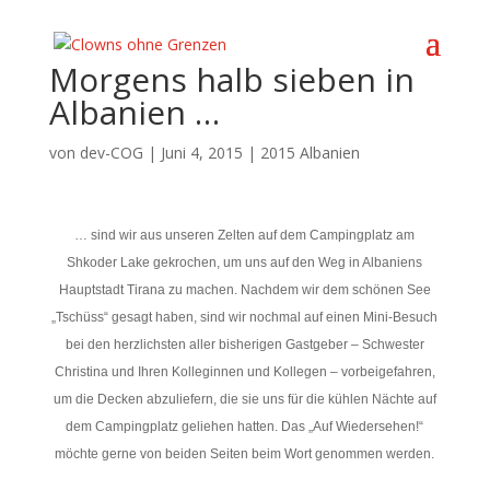
Morgens halb sieben in
Albanien …
von
dev-COG
|
Juni 4, 2015
|
2015 Albanien
… sind wir aus unseren Zelten auf dem Campingplatz am
Shkoder Lake gekrochen, um uns auf den Weg in Albaniens
Hauptstadt Tirana zu machen. Nachdem wir dem schönen See
„Tschüss“ gesagt haben, sind wir nochmal auf einen Mini-Besuch
bei den herzlichsten aller bisherigen Gastgeber – Schwester
Christina und Ihren Kolleginnen und Kollegen – vorbeigefahren,
um die Decken abzuliefern, die sie uns für die kühlen Nächte auf
dem Campingplatz geliehen hatten. Das „Auf Wiedersehen!“
möchte gerne von beiden Seiten beim Wort genommen werden.