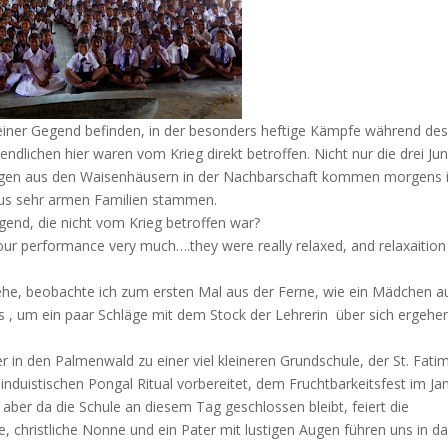
n einer Gegend befinden, in der besonders heftige Kämpfe während de
endlichen hier waren vom Krieg direkt betroffen. Nicht nur die drei Ju
ngen aus den Waisenhäusern in der Nachbarschaft kommen morgens 
 aus sehr armen Familien stammen.
gend, die nicht vom Krieg betroffen war?
our performance very much….they were really relaxed, and relaxaition 
 gehe, beobachte ich zum ersten Mal aus der Ferne, wie ein Mädchen a
s , um ein paar Schläge mit dem Stock der Lehrerin
über sich ergehe
r in den Palmenwald zu einer viel kleineren Grundschule, der St. Fati
nduistischen Pongal Ritual vorbereitet, dem Fruchtbarkeitsfest im Ja
 aber da die Schule an diesem Tag geschlossen bleibt, feiert die
e, christliche Nonne und ein Pater mit lustigen Augen führen uns in d