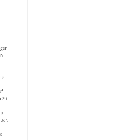
s
ngen
in
is
uf
n zu
ma
nuar,
as